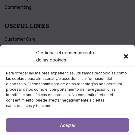
Commenting
USEFUL LINKS
Customer Care
Shop The Qoxag
Gestionar el consentimiento
Buy Cartoons
de las cookies
Digital Access
Para ofrecer las mejores experiencias, utilizamos tecnologías como
las cookies para almacenar y/o acceder a la información del
dispositivo. El consentimiento de estas tecnologías nos permitirá
procesar datos como el comportamiento de navegación o las
identificaciones únicas en este sitio. No consentir o retirar el
Follow us:
consentimiento, puede afectar negativamente a ciertas
características y funciones.
Aceptar