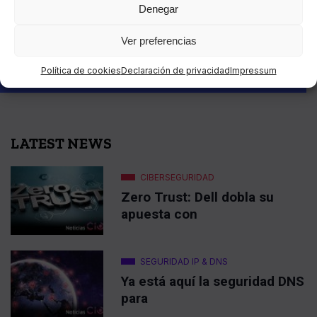
Denegar
Download app:
Ver preferencias
Política de cookies
Declaración de privacidad
Impressum
LATEST NEWS
CIBERSEGURIDAD
Zero Trust: Dell dobla su
apuesta con
SEGURIDAD IP & DNS
Ya está aquí la seguridad DNS
para