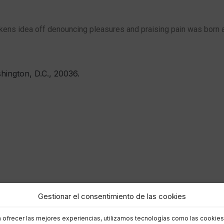
kens idea off denouncing pleasures and praising pain was born a
hington, D.C., 20036.
Gestionar el consentimiento de las cookies
a ofrecer las mejores experiencias, utilizamos tecnologías como las cookies