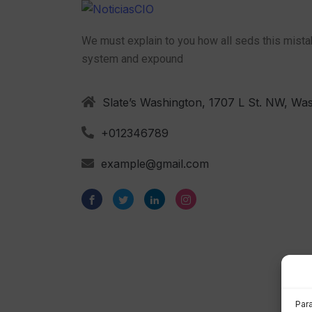
We must explain to you how all seds this mista
system and expound
Slate’s Washington, 1707 L St. NW, Was
+012346789
example@gmail.com
Par